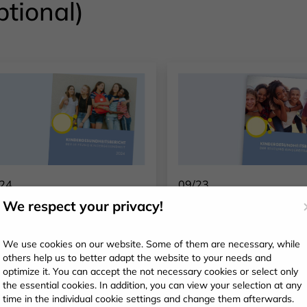
ptional)
24
09/23
ndergesundheitsbericht
Kindergesundheitsb
We respect your privacy!
24
2023
We use cookies on our website. Some of them are necessary, while
others help us to better adapt the website to your needs and
Fokus steht in diesem
Der Report umfasst e
optimize it. You can accept the not necessary cookies or select only
hr das Thema SCHULE &
breite Palette an The
the essential cookies. In addition, you can view your selection at any
SUNDHEIT. Wie lässt
der mentalen und
time in the individual cookie settings and change them afterwards.