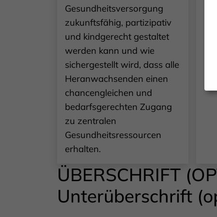
Gesundheitsversorgung
sic
zukunftsfähig, partizipativ
un
und kindgerecht gestaltet
Sc
werden kann und wie
sichergestellt wird, dass alle
Heranwachsenden einen
chancengleichen und
bedarfsgerechten Zugang
zu zentralen
Gesundheitsressourcen
erhalten.
ÜBERSCHRIFT (OP
Unterüberschrift (o