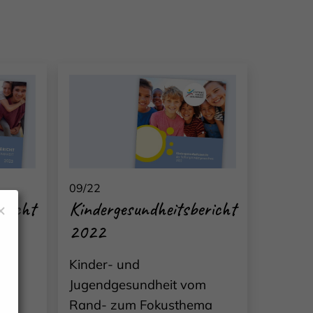
09/22
ericht
Kindergesundheitsbericht
2022
ine
Kinder- und
men
Jugendgesundheit vom
Rand- zum Fokusthema