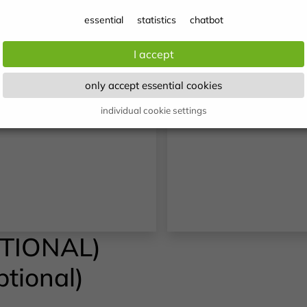
h Gesundheit langfristig
körperlichen Gesundhe
essential
statistics
chatbot
d nachhaltig im System
Jugendlicher und führt
hule verankern?
wichtigsten Daten au
I accept
Studien der letzten Ja
only accept essential cookies
zusammen.
individual cookie settings
TIONAL)
ptional)