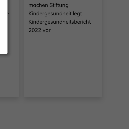
it
machen Stiftung
 die
Kindergesundheit legt
s
Kindergesundheitsbericht
hre
2022 vor